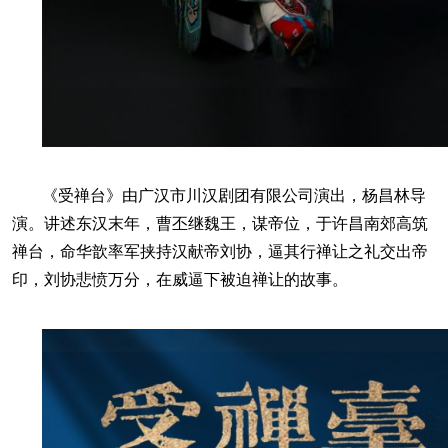
《受禅台》由广汉市川汉剧团有限公司演出，杨昌林导
演。讲述东汉末年，曹丕继魏王，谋帝位，于许昌南郊高筑
禅台，命华歆率军挟持汉献帝刘协，逼其行禅让之礼交出帝
印，刘协悲愤万分，在威逼下被迫禅让的故事。