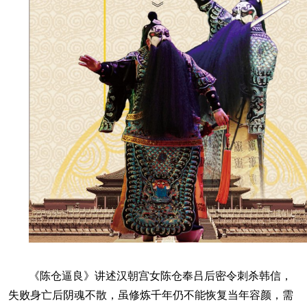
《陈仓逼良》讲述汉朝宫女陈仓奉吕后密令刺杀韩信，
失败身亡后阴魂不散，虽修炼千年仍不能恢复当年容颜，需