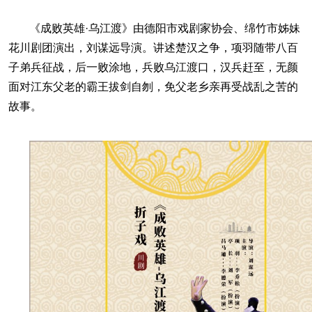
《成败英雄·乌江渡》由德阳市戏剧家协会、绵竹市姊妹
花川剧团演出，刘谋远导演。讲述楚汉之争，项羽随带八百
子弟兵征战，后一败涂地，兵败乌江渡口，汉兵赶至，无颜
面对江东父老的霸王拔剑自刎，免父老乡亲再受战乱之苦的
故事。