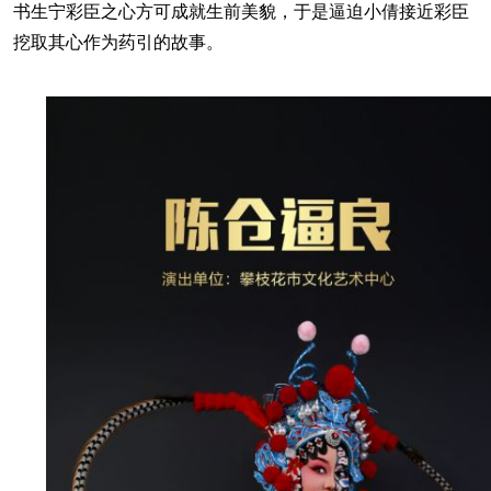
书生宁彩臣之心方可成就生前美貌，于是逼迫小倩接近彩臣
挖取其心作为药引的故事。