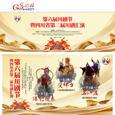
时政
|
国际
|
时评
|
理论
|
文化
|
科技
|
教育
|
经济
|
生活
|
法治
|
更多+