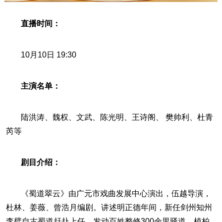
直播时间：
10月10日 19:30
主演名单：
陆洪涛、魏权、文武、陈光明、王诗阁、 樊帅利、杜青
芮等
剧目介绍：
《蜀道翠云》由广元市戏曲发展中心演出，伍越导演，
杜林、姜薇、曾浩月编剧。讲述明正德年间，新任剑州知州
李璧自古蜀道赶赴上任，发动百姓整修300余里驿道、植柏