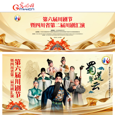
时政
|
国际
|
时评
|
理论
|
文化
|
科技
|
教育
|
经济
|
生活
|
法治
|
更多+