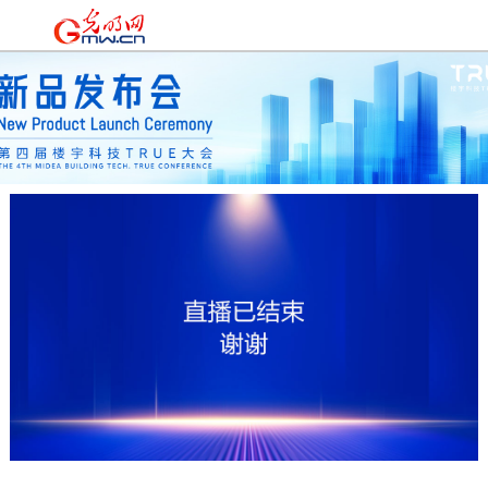
时政
|
国际
|
时评
|
理论
|
文化
|
科技
|
教育
|
经济
|
生活
|
法治
|
更多+