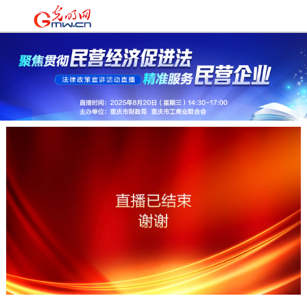
时政
|
国际
|
时评
|
理论
|
文化
|
科技
|
教育
|
经济
|
生活
|
法治
|
更多+