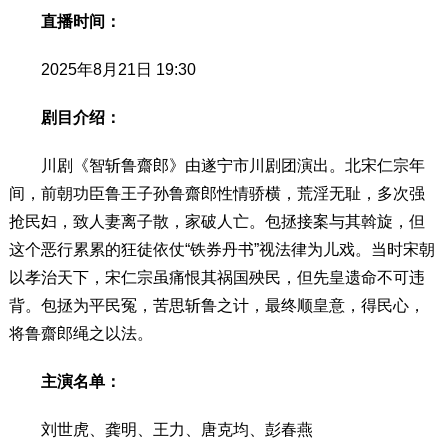
直播时间：
2025年8月21日 19:30
剧目介绍：
川剧《智斩鲁齋郎》由遂宁市川剧团演出。北宋仁宗年
间，前朝功臣鲁王子孙鲁齋郎性情骄横，荒淫无耻，多次强
抢民妇，致人妻离子散，家破人亡。包拯接案与其斡旋，但
这个恶行累累的狂徒依仗“铁券丹书”视法律为儿戏。当时宋朝
以孝治天下，宋仁宗虽痛恨其祸国殃民，但先皇遗命不可违
背。包拯为平民冤，苦思斩鲁之计，最终顺皇意，得民心，
将鲁齋郎绳之以法。
主演名单：
刘世虎、龚明、王力、唐克均、彭春燕