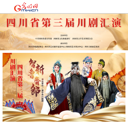
时政
|
国际
|
时评
|
理论
|
文化
|
科技
|
教育
|
经济
|
生活
|
法治
|
更多+