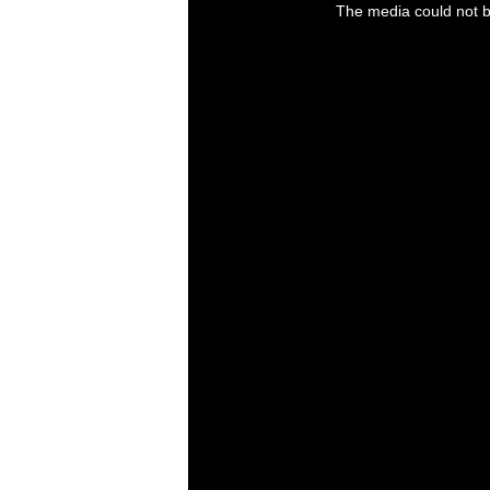
a
The media could not be
modal
window.