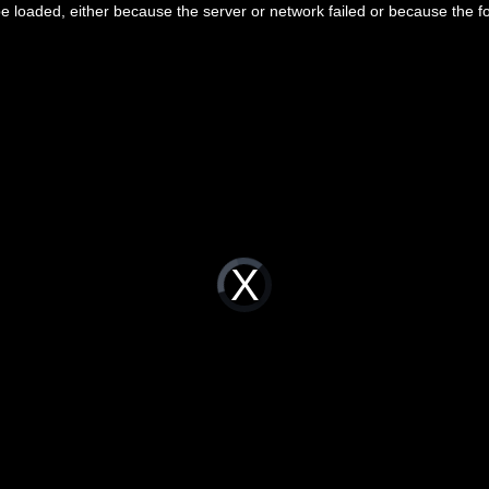
 loaded, either because the server or network failed or because the f
Video
Player
is
loading.