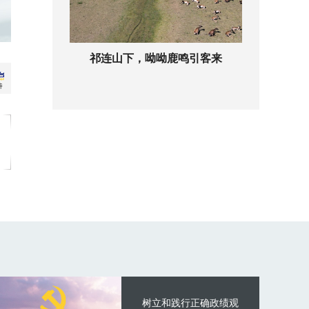
祁连山下，呦呦鹿鸣引客来
树立和践行正确政绩观