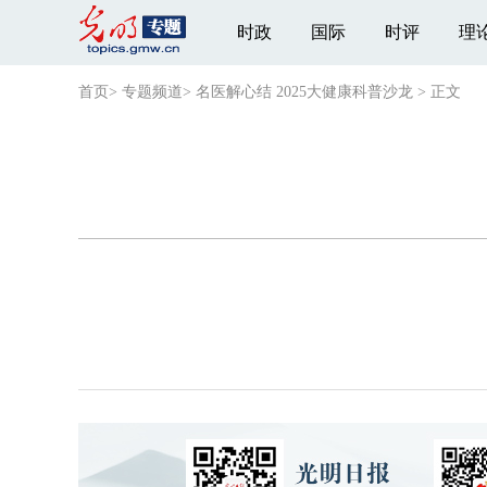
时政
国际
时评
理
首页
>
专题频道
>
名医解心结 2025大健康科普沙龙
>
正文