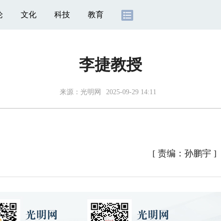
论
文化
科技
教育
李捷教授
来源：光明网
2025-09-29 14:11
[
责编：孙鹏宇
]