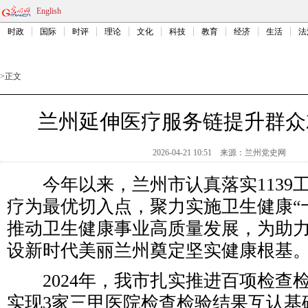
English
时政
国际
时评
理论
文化
科技
教育
经济
生活
法
>
正文
兰州延伸医疗服务链提升群众
2026-04-21 10:51
来源：
兰州党史网
今年以来，兰州市认真落实1139
疗为最优切入点，聚力实施卫生健康“
推动卫生健康事业高质量发展，为助
设新时代美丽兰州奠定坚实健康根基
2024年，我市扎实推进百项检查
实现3家三甲医院检查检验结果互认基