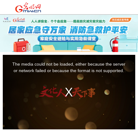
时政
|
国际
|
时评
|
理论
|
文化
|
科技
|
教育
|
经济
|
生活
|
法治
|
更多+
This
is
a
The media could not be loaded, either because the server
modal
window.
or network failed or because the format is not supported.