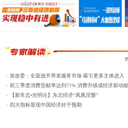
【新常态·光明论】新时
【新常态•光明论】约大
图解：一眼看懂三季度
一张图读懂“乌镇时
期新挑战当开“新药方”
咖聊聊供给侧那些事儿
经济数据
间”大咖热议啥
更
发改委：全面放开养老服务市场 吸引更多主体进入
·
前三季度消费贡献率达到71% 消费升级成经济新动
·
【新常态•光明论】东北经济“凤凰涅槃”
·
四大指标显现中国经济好于预期
·