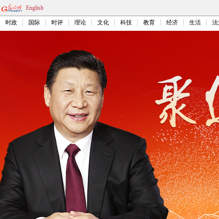
English
时政
国际
时评
理论
文化
科技
教育
经济
生活
法