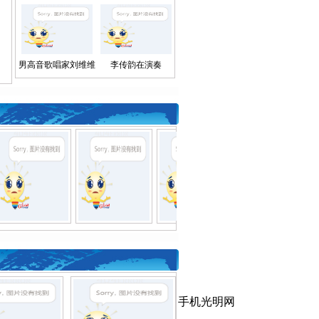
男高音歌唱家刘维维
李传韵在演奏
手机光明网