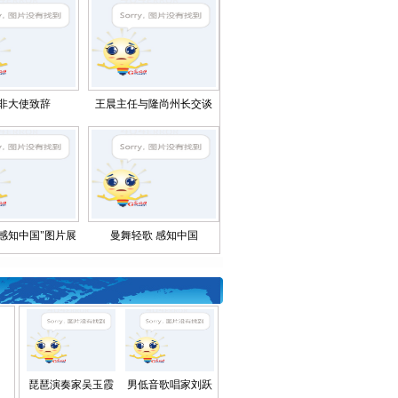
非大使致辞
王晨主任与隆尚州长交谈
感知中国"图片展
曼舞轻歌 感知中国
琵琶演奏家吴玉霞
男低音歌唱家刘跃