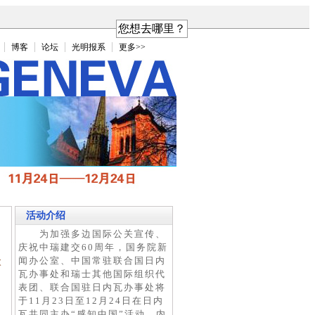
您想去哪里？
博客
论坛
光明报系
更多>>
活动介绍
为加强多边国际公关宣传、
庆祝中瑞建交60周年，国务院新
、
闻办公室、中国常驻联合国日内
次
瓦办事处和瑞士其他国际组织代
表团、联合国驻日内瓦办事处将
于11月23日至12月24日在日内
瓦共同主办“感知中国”活动，内