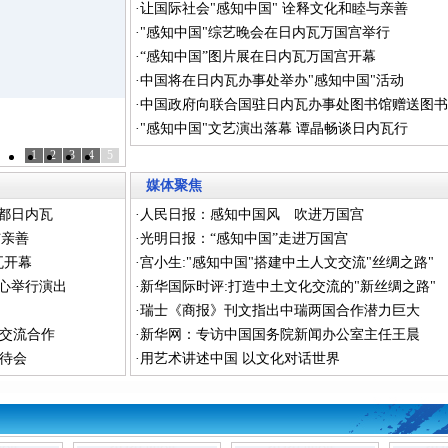
·
让国际社会"感知中国" 诠释文化和睦与亲善
·
"感知中国"综艺晚会在日内瓦万国宫举行
·
“感知中国”图片展在日内瓦万国宫开幕
·
中国将在日内瓦办事处举办"感知中国"活动
·
中国政府向联合国驻日内瓦办事处图书馆赠送图书
·
"感知中国"文艺演出落幕 谭晶畅谈日内瓦行
1
2
3
4
5
媒体聚焦
都日内瓦
·
人民日报：感知中国风 吹进万国宫
与亲善
·
光明日报：“感知中国”走进万国宫
瓦开幕
·
宫小生:"感知中国"搭建中土人文交流"丝绸之路"
中心举行演出
·
新华国际时评:打造中土文化交流的"新丝绸之路"
·
瑞士《商报》刊文指出中瑞两国合作潜力巨大
交流合作
·
新华网：专访中国国务院新闻办公室主任王晨
招待会
·
用艺术讲述中国 以文化对话世界