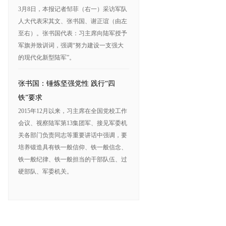
3月8日，本报记者邹菲（右一）采访军队
人大代表宋其文、张书国、谢正谊（由左
至右）。张书国代表：习主席向陆军授予
军旗并致训词，强调“努力建设一支强大
的现代化新型陆军”。
张书国：锤炼坚强党性 践行“四
铁”要求
2015年12月以来，习主席在全国党校工作
会议、视察陆军第13集团军、接见军委机
关各部门负责同志等重要讲话中强调，要
培养锻造具有铁一般信仰、铁一般信念、
铁一般纪律、铁一般担当的干部队伍、过
硬部队、军委机关。