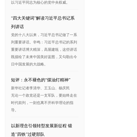
以习近平同志为核心的党中央权威。
“四大关键词”解读习近平总书记系
列讲话
党的十八大以来，习近平总书记做了一系
列重要讲话。辛鸣：习近平总书记的系列
重要讲话博大精深，高屋建瓴，这些讲话
既描绘了未来中国美好蓝图，又勾勒出今
日中国发展的大战略。
短评：永不褪色的“煤油灯精神”
新华社记者李清华、王玉山、杨庆民
无论一个政党还是一支军队，要始终走在
时代前列，一刻也离不开科学理论的指
导。
以新理念引领转型发展新征程 锻
造"四铁"过硬部队