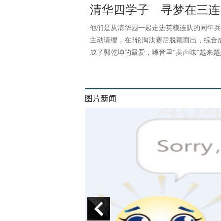
清华四学子 寻梦在三连
他们是从清华园一起走进英模连队的同年兵
主动请缨，在3轮淘汰赛后脱颖而出，综合
成了郭乾坤的最爱，嗓音里“美声味”越来越
图片新闻