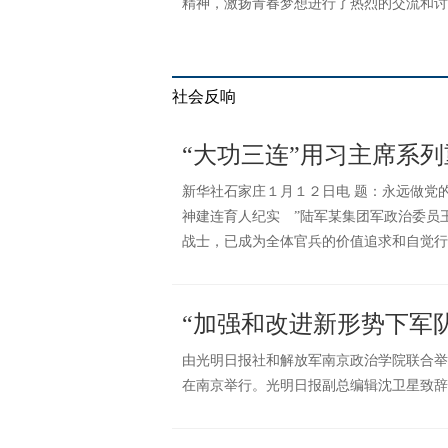
精神，激扬青春梦想进行了热烈的交流和讨
社会反响
“大功三连”用习主席系
新华社石家庄１月１２日电 题：永远做党
神建连育人纪实 ”陆军某集团军政治委员
战士，已成为全体官兵的价值追求和自觉行
“加强和改进新形势下军
由光明日报社和解放军南京政治学院联合举
在南京举行。光明日报副总编辑沈卫星致辞