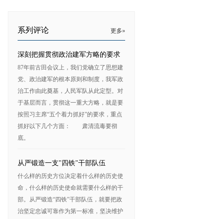
系列评论
更多»
深刻把握贯彻政治建军方略的要求
87年前古田会议上，我们党确立了思想建
党、政治建军的根本原则和制度，我军政
治工作由此奠基，人民军队从此定型。对
于基层而言，贯彻这一重大方略，就是要
按照习主席“五个着力抓好”的要求，重点
抓好以下几个方面： 肃清流毒要彻
底。
从严锻造一支"四铁"干部队伍
什么样的历史方位决定着什么样的历史使
命，什么样的历史使命就需要什么样的干
部。从严锻造“四铁”干部队伍，就要把政
治坚定忠诚可靠作为第一标准，坚决维护