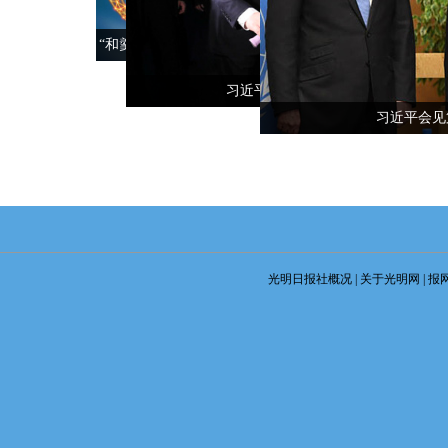
彭丽媛出席世界卫生组织结
和艾滋病 ...
“和羹之美，在于合异
习近平会见第71届联合国大会主席汤姆森 ...
光明日报社概况
|
关于光明网
|
报