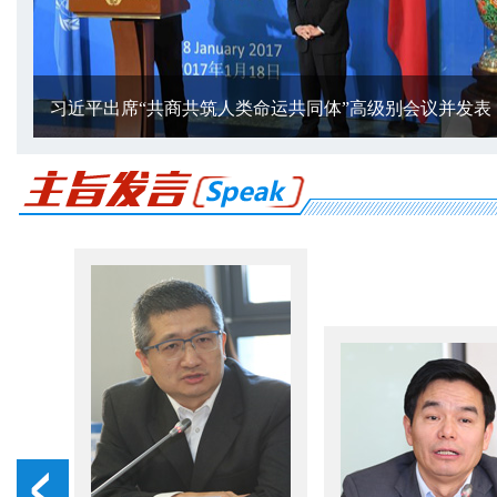
习近平出席“共商共筑人类命运共同体”高级别会议并发表 ..
“习主席瑞士行”漫评：共建人类命运共同体的天下情怀