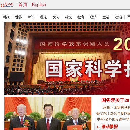
首页
English
时政
世界
时评
理论
文化
科技
教育
经济
生活
法治
国务院关于2
根据《国家科学技术
振义院士2010年度
弗等5名外国专家中
滚动播报