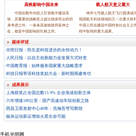
高铁影响中国未来
载人航天意义重大
中国在数年内投入巨资集中建设高
神舟七号载人航天飞行圆满成
铁，其重要的战略意义超过很多民众的切
我国航天科技领域的又一次重大胜
身考虑之外。一条条高速铁路所延伸之
中国人民在建设中国特色社会主义
处，都是中国影响的扎根之所。
程中取得的重大成果。
媒体评述
·
光明日报：民生是科技进步的永恒动力！
·
人民日报：以自主创新能力促发展方式转变
·
中国教育报：始终服务国家重大战略需求
·
科技日报寄语科技奖励大会：新时期再建奇功
成果展示
·
上海获奖占全国总数15.9% 企业渐成创新主体
·
六年增速180公里：国产高速动车组创新之路
·
西昌卫星发射中心40年：浩瀚苍穹写辉煌
·
板块运动新证增加火星生命可能
手机光明网