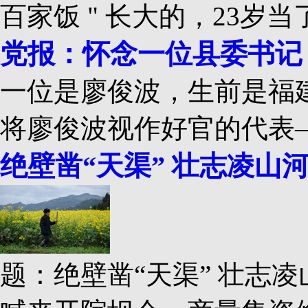
百家饭 " 长大的，23
党报：怀念一位县委书记 
一位是廖俊波，生前是福建
将廖俊波视作好官的代表
绝壁凿“天渠” 壮志凌山
题：绝壁凿“天渠” 壮