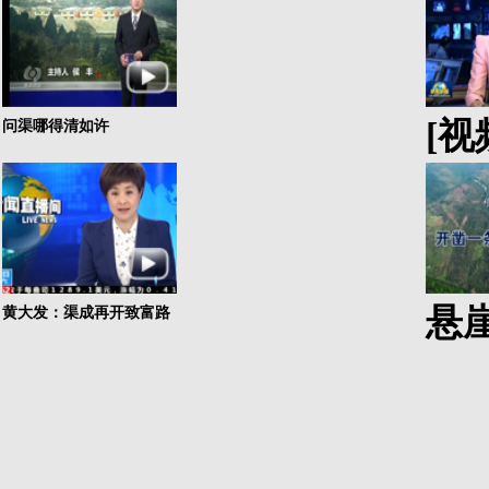
[
问渠哪得清如许
悬
黄大发：渠成再开致富路