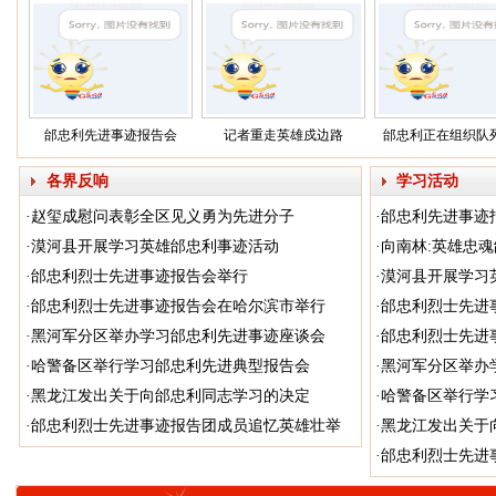
邰忠利先进事迹报告会
记者重走英雄戍边路
邰忠利正在组织队
各界反响
学习活动
·
赵玺成慰问表彰全区见义勇为先进分子
·
邰忠利先进事迹
·
漠河县开展学习英雄邰忠利事迹活动
·
向南林:英雄忠
·
邰忠利烈士先进事迹报告会举行
·
漠河县开展学习
·
邰忠利烈士先进事迹报告会在哈尔滨市举行
·
邰忠利烈士先进
·
黑河军分区举办学习邰忠利先进事迹座谈会
·
邰忠利烈士先进
·
哈警备区举行学习邰忠利先进典型报告会
·
黑河军分区举办
·
黑龙江发出关于向邰忠利同志学习的决定
·
哈警备区举行学
·
邰忠利烈士先进事迹报告团成员追忆英雄壮举
·
黑龙江发出关于
·
邰忠利烈士先进