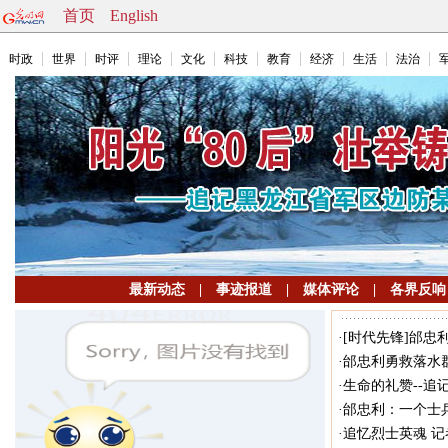
首页
English
时政
世界
时评
理论
文化
科技
教育
经济
生活
法治
最新动态
|
事迹报道
|
媒体评论
|
各界反响
·
[时代先锋]邰
·
邰忠利勇救落水
·
生命的礼赞--
·
邰忠利：一个士
·
追忆烈士英魂 