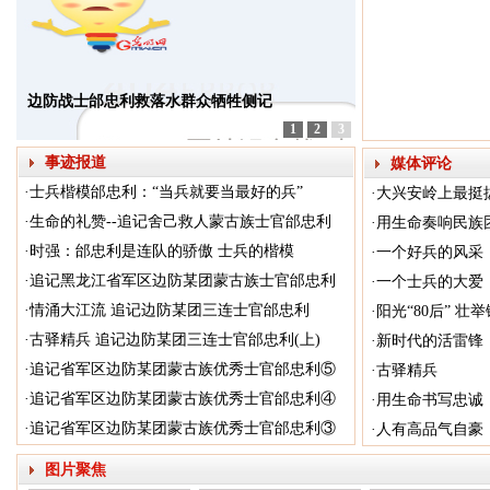
边防战士邰忠利救落水群众牺牲侧记
1
2
3
事迹报道
媒体评论
·
士兵楷模邰忠利：“当兵就要当最好的兵”
·
大兴安岭上最挺
·
生命的礼赞--追记舍己救人蒙古族士官邰忠利
·
用生命奏响民族
·
时强：邰忠利是连队的骄傲 士兵的楷模
·
一个好兵的风采
·
追记黑龙江省军区边防某团蒙古族士官邰忠利
·
一个士兵的大爱
·
情涌大江流 追记边防某团三连士官邰忠利
·
阳光“80后” 壮
·
古驿精兵 追记边防某团三连士官邰忠利(上)
·
新时代的活雷锋
·
追记省军区边防某团蒙古族优秀士官邰忠利⑤
·
古驿精兵
·
追记省军区边防某团蒙古族优秀士官邰忠利④
·
用生命书写忠诚
·
追记省军区边防某团蒙古族优秀士官邰忠利③
·
人有高品气自豪
图片聚焦