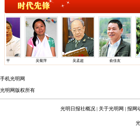
志平
吴菊萍
吴孟超
俞佳友
手机光明网
光明网版权所有
光明日报社概况
|
关于光明网
|
报网