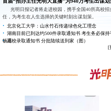
首届“招办主任光明大直播”为940万考生出谋划
光明日报记者将走进校园，携手全国40所高校招
任，为考生在人生选择的关键时刻出谋划策。
·
北京化工大学：山水竹石传递绿色化工理念
2017年高考首场科目考试结束
·
湖南目前已到达约500件录取通知书 考生务必保持
·
畅通
高校录取通知书 分批陆续送到家（图）
[