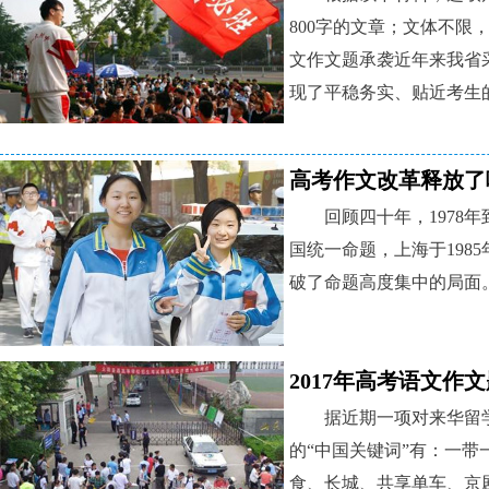
800字的文章；文体不限，
文作文题承袭近年来我省
现了平稳务实、贴近考生
高考作文改革释放了
回顾四十年，1978年
国统一命题，上海于198
破了命题高度集中的局面
2017年高考语文作
据近期一项对来华留
的“中国关键词”有：一
食、长城、共享单车、京