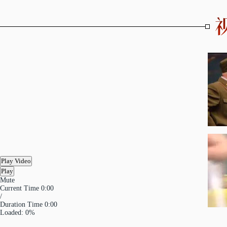
Play Video
Play
Mute
Current Time
0:00
/
Duration Time
0:00
Loaded
: 0%
Progress
: