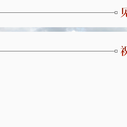
0%
Stream Type
LIVE
香
Remaining Time
-0:00
Playback Rate
1
Chapters
Chapters
descriptions off
, selected
Descriptions
关闭字幕
, selected
字幕
captions off
, selected
Captions
Audio Track
全屏
This is a modal window.
The media could not be loaded, either because the server or network
failed or because the format is not supported.
Captions Settings Dialog
Beginning of dialog window. Escape will cancel and close the
window.
Text
Color
Transparency
Background
Color
Transparency
Window