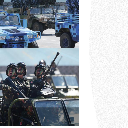
挂实弹？
视频：英雄军队助
“前世今生”