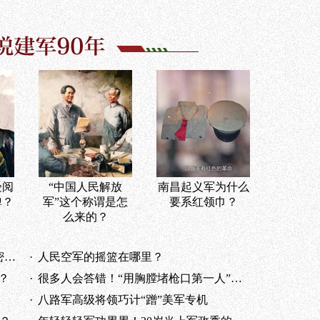
受阅
“中国人民解放
南昌起义军为什么
弹？
军”这个称谓是怎
要系红领巾？
么来的？
？
·
人民空军的摇篮在哪里？
？
·
很多人会答错！“用胸膛堵枪口第一人”是谁？
·
八路军高级将领巧计“蹭”美军专机