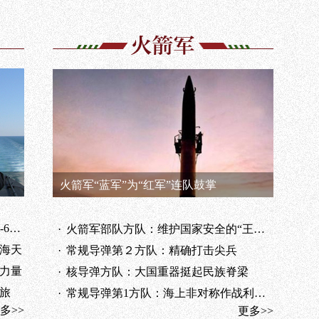
火箭军“蓝军”为“红军”连队鼓掌
导弹
·
火箭军部队方队：维护国家安全的“王牌”“底牌”
海天
·
常规导弹第２方队：精确打击尖兵
力量
·
核导弹方队：大国重器挺起民族脊梁
旅
·
常规导弹第1方队：海上非对称作战利器捍卫海疆
多>>
更多>>