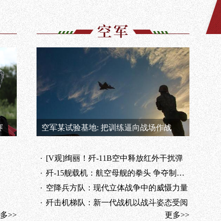
赛
空军某试验基地: 把训练逼向战场作战
·
[V观]绚丽！歼-11B空中释放红外干扰弹
·
歼-15舰载机：航空母舰的拳头 争夺制空权急先锋
·
空降兵方队：现代立体战争中的威慑力量
·
歼击机梯队：新一代战机以战斗姿态受阅
多>>
更多>>