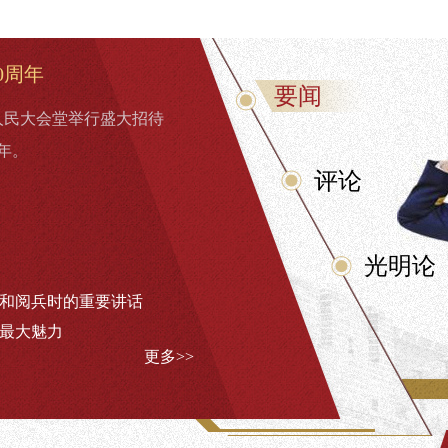
0周年
要闻
人民大会堂举行盛大招待
年。
评论
光明论
上和阅兵时的重要讲话
歌最大魅力
更多>>