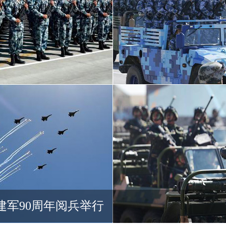
0周年大会上的讲话
开国大典阅兵受阅飞机为何
军装秀
【漫画火箭军简史】火箭军的