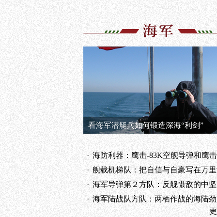
看海军潜艇兵如何锻造深海“利剑”
·
海防利器：鹰击-83K空舰导弹和鹰击-62A岸舰
·
舰载机梯队：把自信与自豪写在万里
·
海军导弹第２方队：反舰慑敌的中坚
·
海军陆战队方队：两栖作战的海陆劲
更