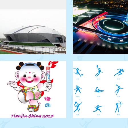
天津体育中心自行车馆
武清体育中心体育馆
全运会场地自行车比赛拟安排在
第十三届全运会乒乓球比赛
天津体育中心自行车馆举行。该
排在武清体育馆举行。该馆
馆位于天津市静海区健康产业园
建场馆，由北京市建筑设计
天津体育中心内，距全运村约23
计，目前已完成立项，计划20
公里，承办过东亚运动会场地自
年12月竣工。
行车比赛。
第十三届全运会吉祥物
全运会视觉形象设计