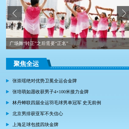
广场舞“转正”之后需要“正名”
聚焦全运
张崇瑶绝对优势卫冕全运会金牌
张培萌如愿收获男子4×100米接力金牌
林丹蝉联四届全运羽毛球男单冠军 史无前例
北京男排获亚军不失信心
上海足球包揽四块金牌