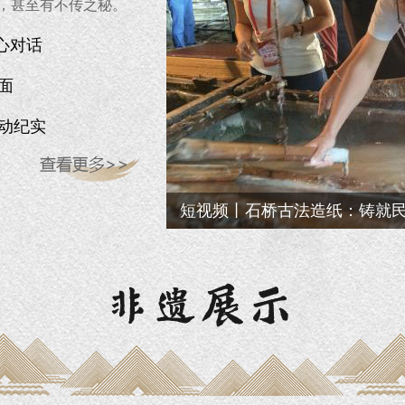
，甚至有不传之秘。
心对话
面
动纪实
90后苗族蜡染“画娘”：用民族