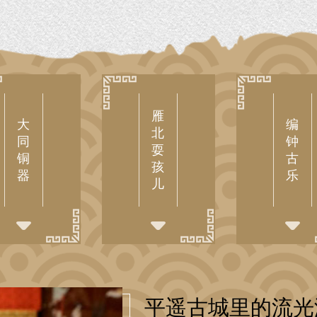
雁
大
编
北
同
钟
耍
铜
古
孩
器
乐
儿
平遥古城里的流光