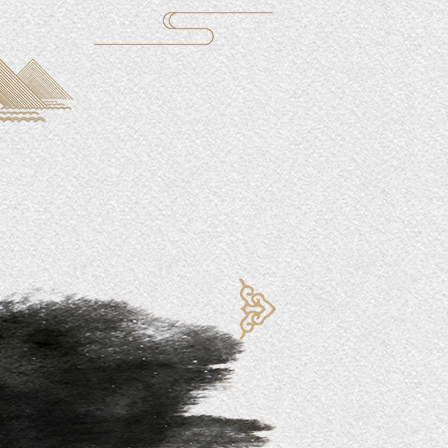
非
互
非
遗
联
遗
非
保
网
传
遗
护
＋
承
教
的
非
互
育
启
遗
动
示