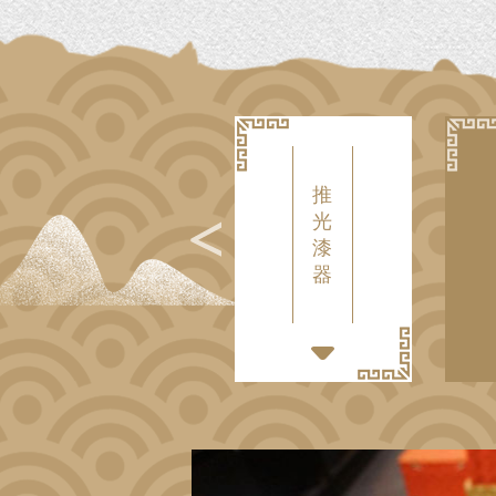
推
光
漆
器