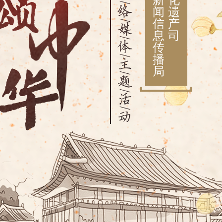
新
化
闻
遗
信
产
息
司
传
播
局