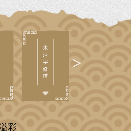
木
华
活
州
字
皮
修
影
谱
溢彩