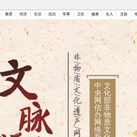
教育
经济
生活
法治
军事
卫生
健康
女人
文娱
中
文
央
化
网
部
信
非
办
物
网
质
络
文