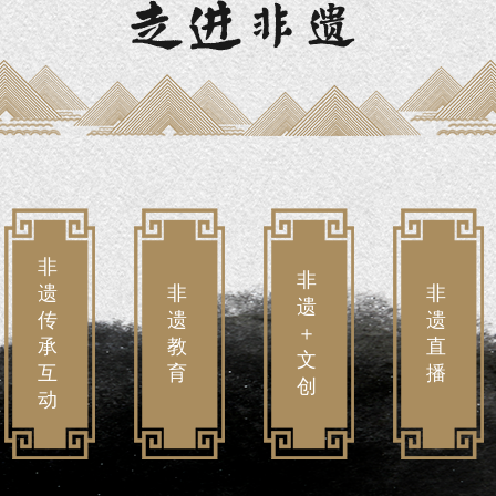
文
非
农
化
遗
民
遗
传
漆
研
产
承
画
培
融
的
精
计
合
莆
准
划
现
田
扶
代
密
贫
生
码
活