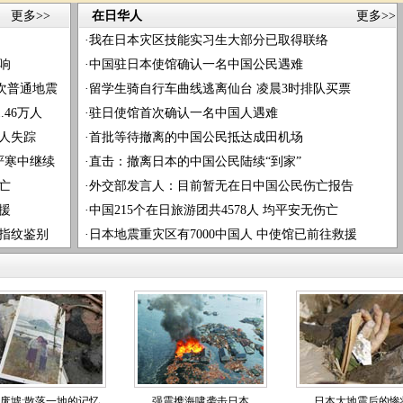
更多>>
在日华人
更多>>
·
我在日本灾区技能实习生大部分已取得联络
响
·
中国驻日本使馆确认一名中国公民遇难
次普通地震
·
留学生骑自行车曲线逃离仙台 凌晨3时排队买票
46万人
·
驻日使馆首次确认一名中国人遇难
3人失踪
·
首批等待撤离的中国公民抵达成田机场
严寒中继续
·
直击：撤离日本的中国公民陆续“到家”
亡
·
外交部发言人：目前暂无在日中国公民伤亡报告
援
·
中国215个在日旅游团共4578人 均平安无伤亡
指纹鉴别
·
日本地震重灾区有7000中国人 中使馆已前往救援
废墟:散落一地的记忆
强震携海啸袭击日本
日本大地震后的惨