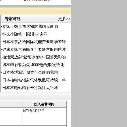
专家评述
更多>>
·
专家：微量放射物对我国无影响
·
科技小随笔：眼泪与“谢罪”
·
日本核事故给国际核能产业敲响警钟
·
健康专家告诫民众不要随意服用碘片
·
核泄漏放射性污染物对中国暂无影响
·
遇核辐射躲为先 4000毫西弗/次致死
·
日本核泄漏近期暂不会影响我国
·
日本核电站辐射气体飘散可持续一年
·
日本核电站辐射云将飘往太平洋
投入运营时间
1971年3月26日