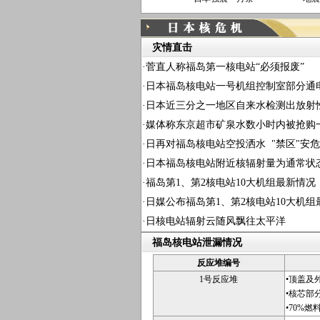
灾情直击
·
菅直人称福岛第一核电站“必须报废”
·
日本福岛核电站一号机组控制室部分通
·
日本近三分之一地区自来水检测出放射
·
媒体称东京超市矿泉水数小时内被抢购
·
日再对福岛核电站空投洒水 "禁区"安
·
日本福岛核电站附近核辐射量为通常状态6
·
福岛第1、第2核电站10大机组最新情况
·
日媒公布福岛第1、第2核电站10大机组
·
日核电站辐射云随风飘往太平洋
福岛核电站泄漏情况
反应堆编号
1号反应堆
•顶盖及
•核芯部
•70%燃