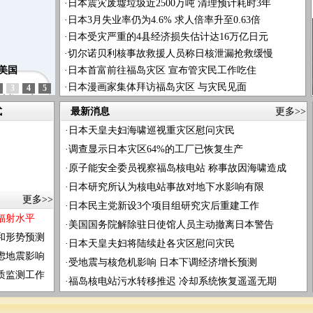
·
日本震灾废墟垃圾近2500万吨 清理预计耗时3年
·
日本3月失业率仍为4.6% 求人倍率升至0.63倍
·
日本受灾严重的4县经济损失估计达16万亿日元
·
切尔诺贝利核事故救援人员称日核泄漏抢救缓慢
美国
·
日本首富前往福岛灾区 宣布管灾民工作吃住
·
日本漫画家集体拜访福岛灾区 与灾民见面
3
4
5
式
最新消息
更多>>
·
日本天皇夫妇海啸巡视重灾区慰问灾民
·
调查显示日本灾区64%的工厂已恢复生产
·
原子能安全委员视察福岛核电站 称事故因海啸造成
·
日本研究所认为核电站事故对地下水影响有限
更多>>
·
日本民主党新设3个项目组研究灾后重建工作
辐射水平
·
美国国务院解除驻日使馆人员主动撤离日本警告
和形势预测
·
日本天皇夫妇将陆续赴各灾区慰问灾民
虑地震影响
·
受地震与核危机影响 日本下调经济增长预测
质监测工作
·
福岛核电站污水转移推迟 冷却系统恢复遥遥无期