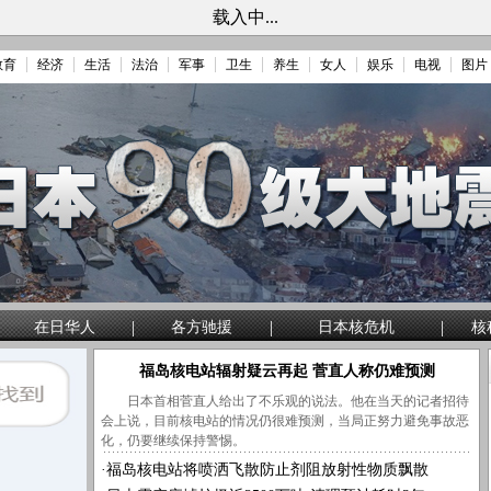
载入中...
教育
经济
生活
法治
军事
卫生
养生
女人
娱乐
电视
图片
|
|
|
在日华人
各方驰援
日本核危机
核
福岛核电站辐射疑云再起 菅直人称仍难预测
日本首相菅直人给出了不乐观的说法。他在当天的记者招待
会上说，目前核电站的情况仍很难预测，当局正努力避免事故恶
化，仍要继续保持警惕。
·
福岛核电站将喷洒飞散防止剂阻放射性物质飘散