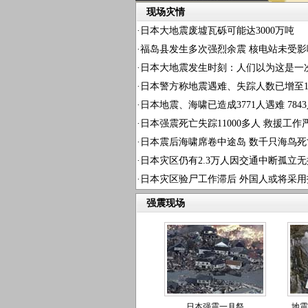
现场灾情
·
日本大地震废墟瓦砾可能达3000万吨
·
福岛县发生多次强烈余震 核电站未受影
·
日本大地震发生时刻：人们以为这是一
·
日本警方称地震遇难、失踪人数已增至1.
·
日本地震、海啸已造成3771人遇难 784
·
日本强震死亡失踪11000多人 救援工作
·
日本震后海啸席卷中途岛 数千只海鸟死
·
日本灾区仍有2.3万人因交通中断孤立无
·
日本灾区验尸工作滞后 外国人或将采用
强震现场
日本强震一月祭
地震