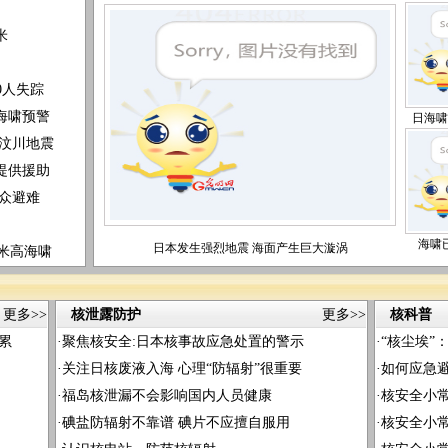
米
0人失踪
海啸预警
日海啸
个汶川地震
提供援助
众避难
海啸已
日本发生强烈地震 海面产生巨大漩涡
6米高海啸
更多>>
核泄露防护
更多>>
核科普
累
·
聚焦核安全:日本核事故应急处置的警示
·
“核尘埃”
·
关注日核废液入海 心理“防辐射”很重要
·
如何应急
·
福岛核泄漏不会影响国内人员健康
·
核安全小
·
碘盐防辐射不靠谱 碘片不应擅自服用
·
核安全小