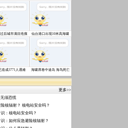
过后城市满目疮痍
仙台港口出现10米高海啸
造成3771人遇难
海啸席卷中途岛 海鸟死亡
更多>>
：无须恐慌
避险核辐射？
核电站安全吗？
常识：核电站安全吗？
常识：如何应急避险核辐射？