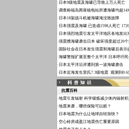
·
日本9级地震及海啸已导致上万人死亡
·
调查称福岛两座核电站所遭海啸均超14
·
日本18架战斗机被海啸淹没致故障
·
日本强震及海啸 已造成1598人死亡 172
·
日本强烈地震引发太平洋地区各地发出
·
强震携海啸袭击日本 破坏强度超过20
·
国际社会在日本发生强震和海啸后表示
·
海啸警报扩展至整个太平洋 日本呼吁民
·
日本太平洋沿岸遭到第一波海啸袭击
·
日本近海发生里氏7.3级地震 观测到0.
抗震百科
·
地震引发辐射 科学锻炼减少体内辐射积
·
地震来袭，哪些保险可以赔？
·
日本地震为什么让地球自转加快？
·
空心砖房成盈江地震伤亡重要原因