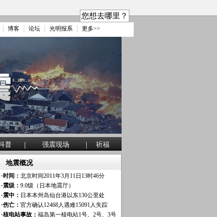
您想去哪里？
博客
论坛
光明报系
更多>>
|
|
科普
强震现场
祈福
地震概况
·时间：
北京时间2011年3月11日13时46分
·震级：
9.0级（日本地震厅）
·震中：
日本本州岛仙台港以东130公里处
·伤亡：
官方确认12468人遇难15091人失踪
·核电站事故：
福岛第一核电站1号、2号、3号