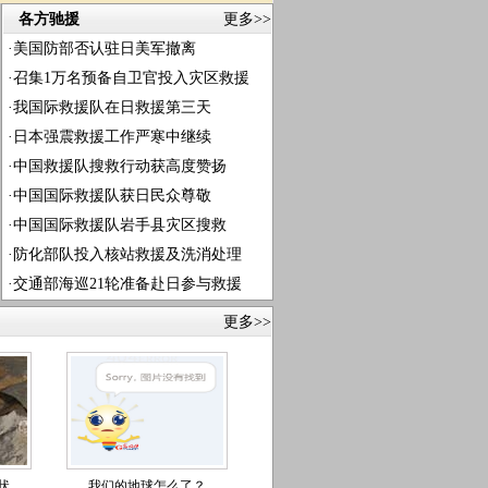
各方驰援
更多>>
·
美国防部否认驻日美军撤离
·
召集1万名预备自卫官投入灾区救援
·
我国际救援队在日救援第三天
·
日本强震救援工作严寒中继续
·
中国救援队搜救行动获高度赞扬
·
中国国际救援队获日民众尊敬
·
中国国际救援队岩手县灾区搜救
·
防化部队投入核站救援及洗消处理
·
交通部海巡21轮准备赴日参与救援
更多>>
状
我们的地球怎么了？