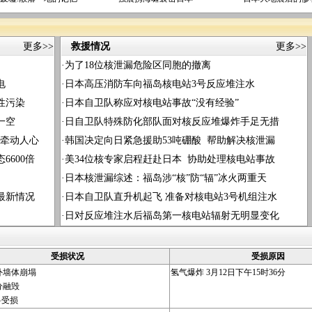
更多>>
救援情况
更多>>
·
为了18位核泄漏危险区同胞的撤离
电
·
日本高压消防车向福岛核电站3号反应堆注水
性污染
·
日本自卫队称应对核电站事故“没有经验”
一空
·
日自卫队特殊防化部队面对核反应堆爆炸手足无措
危牵动人心
·
韩国决定向日紧急援助53吨硼酸 帮助解决核泄漏
600倍
·
美34位核专家启程赶赴日本 协助处理核电站事故
·
日本核泄漏综述：福岛涉“核”防“辐”冰火两重天
最新情况
·
日本自卫队直升机起飞 准备对核电站3号机组注水
·
日对反应堆注水后福岛第一核电站辐射无明显变化
受损状况
受损原因
外墙体崩塌
氢气爆炸 3月12日下午15时36分
分融毁
料受损