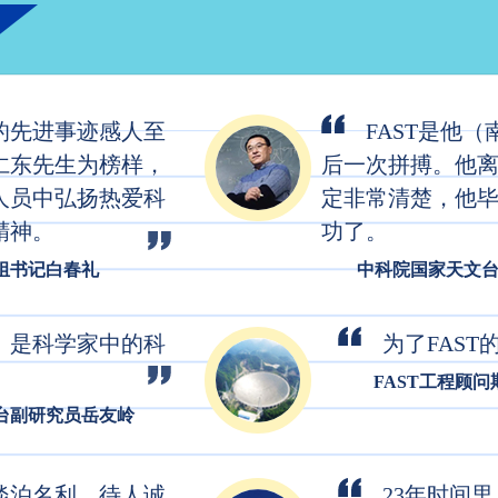
的先进事迹感人至
FAST是他
仁东先生为榜样，
后一次拼搏。他
”
中科院年龄最大的
人员中弘扬热爱科
定非常清楚，他
精神。
功了。
组书记白春礼
中科院国家天文
）是科学家中的科
为了FAS
FAST工程顾问
台副研究员岳友岭
淡泊名利，待人诚
23年时间