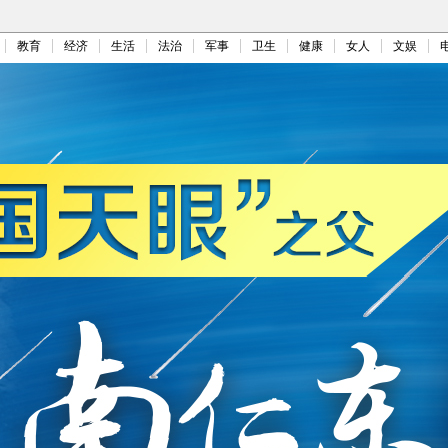
教育
经济
生活
法治
军事
卫生
健康
女人
文娱