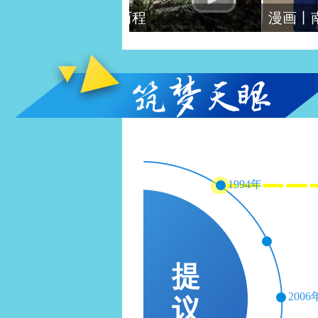
历程
漫画丨南仁东：铸大国重器
1994年
提
2006
议