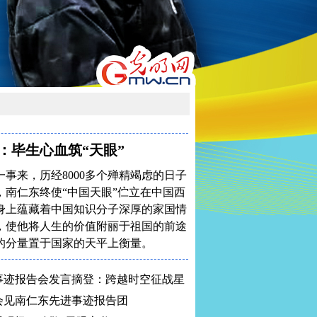
：毕生心血筑“天眼”
一事来，历经8000多个殚精竭虑的日子
，南仁东终使“中国天眼”伫立在中国西
身上蕴藏着中国知识分子深厚的家国情
，使他将人生的价值附丽于祖国的前途
的分量置于国家的天平上衡量。
事迹报告会发言摘登：跨越时空征战星
会见南仁东先进事迹报告团