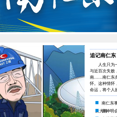
追记南仁东
人生只为
与近百次失败
南……南仁东
怀。这种情怀
命运，将个人
■
南仁东
■
辰大海
黄坤明