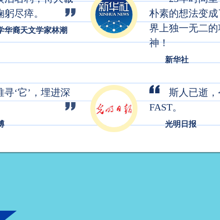
鞠躬尽瘁。
朴素的想法变成
界上独一无二的
学华裔天文学家林潮
神！
新华社
寻‘它’，埋进深
斯人已逝，
FAST。
博
光明日报