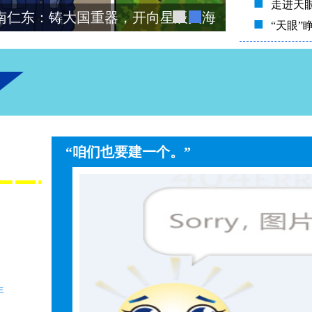
■
走进天
，开向星辰大海
视频丨首次公
■
“天眼”
“咱们也要建一个。”
年