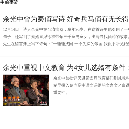
生前事迹
余光中曾为秦俑写诗 好奇兵马俑有无长
12月14日，诗人余光中在台湾病逝，享年90岁。在这首诗里他引用了
句子，还写到了秦始皇派徐福带领三千童男童女，出海寻找仙药的故
先生在留言薄上写下诗句：“一锄锄找回 一个失踪的帝国 我似乎听见始
余光中重视中文教育 为4女儿选婿有条件
余光中曾批评民进党当局教育部门删减教
稍早投入岛内高中语文课纲的文言文／白
重要性。