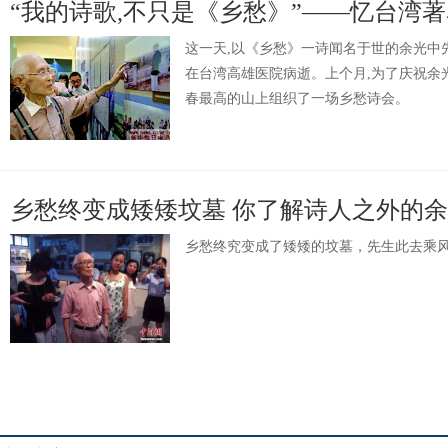
“我的诗歌,不只是《乡愁》”——忆台湾
这一天,以《乡愁》一诗闻名于世的余光中先
在台湾高雄医院病逝。上个月,为了庆祝余光
春最高的山上组织了一场乡愁诗会。
乡愁终变成矮矮坟墓 你了解诗人之外的
乡愁终究变成了矮矮的坟墓，先生此去乘