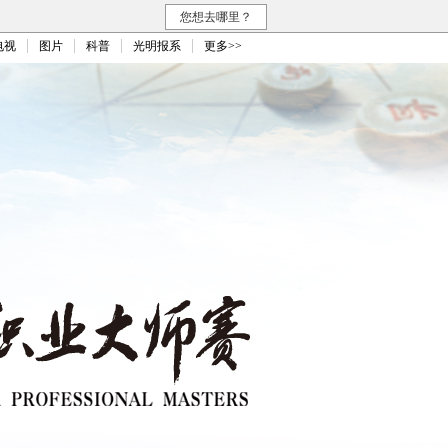
您想去哪里？
电视
图片
科普
光明报系
更多>>