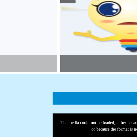
The media could not be loaded, either becau
or because the format is n