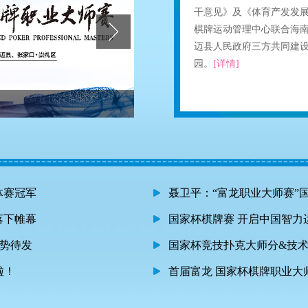
干意见》及《体育产发发展
棋牌运动管理中心联合海
迈县人民政府三方共同建
园。
[详情]
体赛冠军
聂卫平：“富龙职业大师赛”
落下帷幕
国家杯棋牌赛 开启中国智力
蓄势待发
国家杯竞技扑克大师分&技
啦！
首届富龙 国家杯棋牌职业大