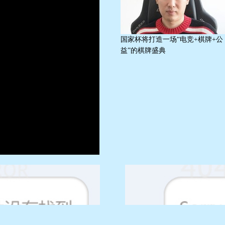
国家杯将打造一场“电竞+棋牌+公
益”的棋牌盛典