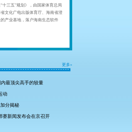
“十三五”规划》，由国家体育总局
南省文化广电出版体育厅、海南省澄
设的产业基地，落户海南生态软件
更多»
国内最顶尖高手的较量
运动
术加分揭秘
师赛新闻发布会在京召开