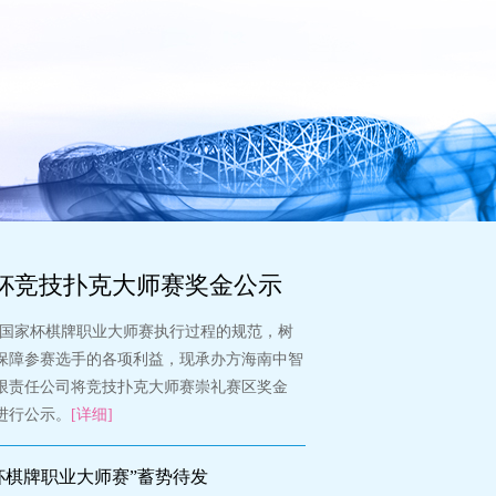
家杯竞技扑克大师赛奖金公示
·国家杯棋牌职业大师赛执行过程的规范，树
保障参赛选手的各项利益，现承办方海南中智
限责任公司将竞技扑克大师赛崇礼赛区奖金
币进行公示。
[详细]
杯棋牌职业大师赛”蓄势待发