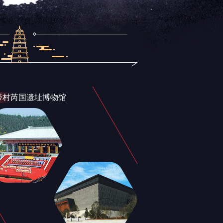
带村芮国遗址博物馆