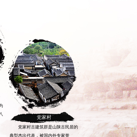
司马迁祠
东临黄河，西枕梁山，依崖就
势，祠院古柏参天。
[详情]
安塞陕北文化
居的
安塞陕北文化带有鲜
彩。表现在如下几点:厚、