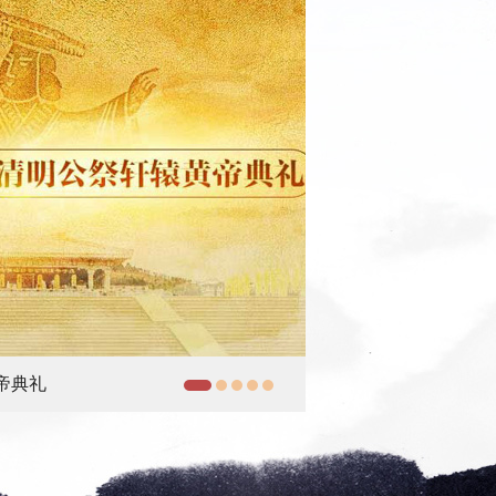
黄河》
记者探秘“活化石”制作