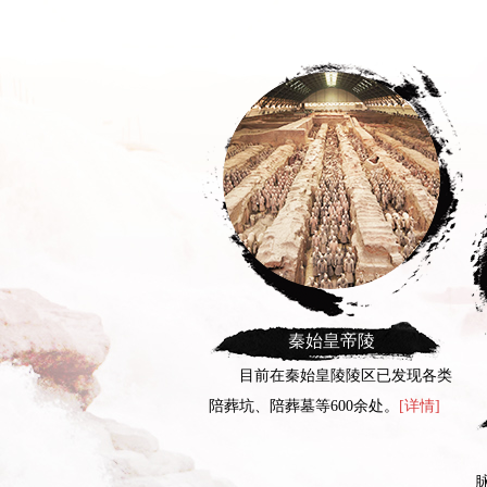
秦始皇帝陵
前在秦始皇陵陵区已发现各类
、陪葬墓等600余处。
[详情]
秦直道
高速公路之鼻祖，秦朝军事之命
脉。
[详情]