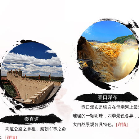
壶口瀑布
壶口瀑布是镶嵌在母亲河上最为
璀璨的一颗明珠，四季景色各异，八
党家村
大自然景观各具特色。
[详情]
党家村古建筑群是山陕古民
典型杰出代表，被国内外专家誉