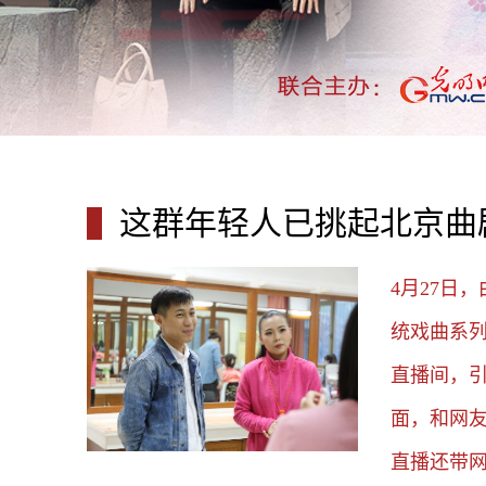
这群年轻人已挑起北京曲
4月27日
统戏曲系
直播间，
面，和网
直播还带