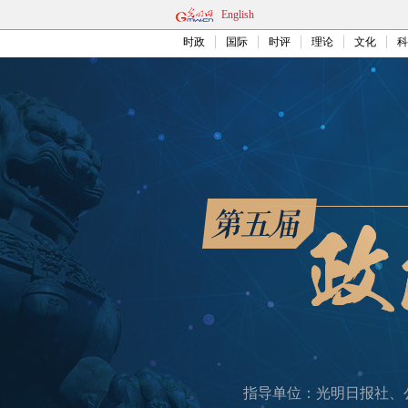
English
时政
国际
时评
理论
文化
科
指导单位：光明日报社、