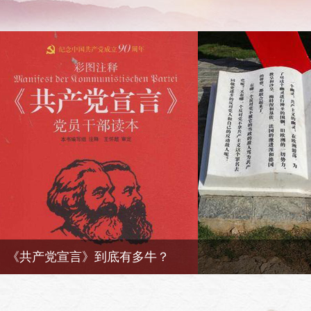
雕像让“马克思变得栩栩如生