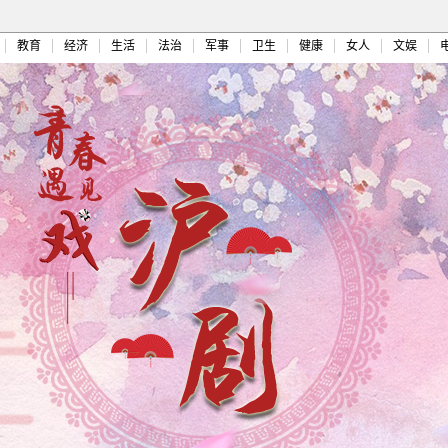
教育
经济
生活
法治
军事
卫生
健康
女人
文娱