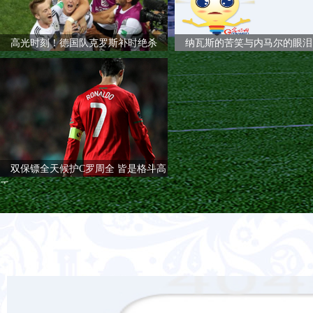
高光时刻！德国队克罗斯补时绝杀
纳瓦斯的苦笑与内马尔的眼泪
德国队公开训练 恢复状态回馈球迷
双保镖全天候护C罗周全 皆是格斗高
手