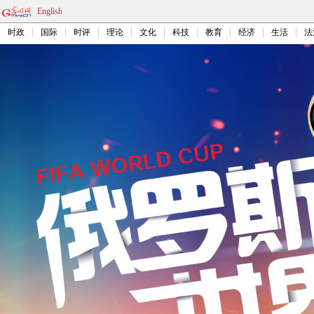
English
时政
国际
时评
理论
文化
科技
教育
经济
生活
法