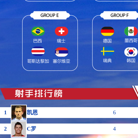
1
凯恩
6
2
C罗
4