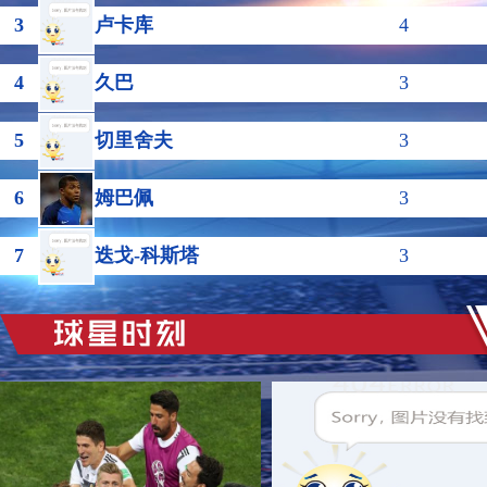
3
卢卡库
4
4
久巴
3
5
切里舍夫
3
6
姆巴佩
3
7
迭戈-科斯塔
3