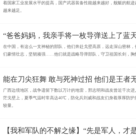
着国家工业发展水平的提高，国产武器装备性能越来越好，舰艇的航迹
越来越足。
“爸爸妈妈，我亲手将一枚导弹送上了蓝天
在中国，有这么一支神秘的部队，他们奔赴戈壁高原，远走深山密林，
们豪情壮志，坚韧顽强……他们就是战略导弹部队，守卫祖国长剑，胸
能在刀尖狂舞 敢与死神过招 他们是王者
广西边境地区，战争遗留下数以万计的地雷，邢志明和战友曾近千次进
茫戈壁上，夏季气温时常高达40℃，防化兵刘威和战友们身着厚厚防护
较量。
【我和军队的不解之缘】“先是军人，才是