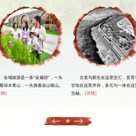
族、少数民族离不开汉族、各少数民族
快民族地区经济社会发展，以发展促团
——习近平（2016年7月）
环境优美
宁夏是西北地区重要的生态安全屏
要强化源头保护，下功夫推进水污染防
境。要加强黄河保护，坚决杜绝污染黄
——习近平（2016年7月）
人民富裕
古老与新生在这里交汇，贫苦与
一提起普罗旺斯，人们的脑海
西海固曾经“苦瘠甲天下”，看着
饴在这里并存，多元与一体在这里
里，立即会呈现出法国东南部那个
兴。全国还有5000万贫困人口，到20
融。
[详情]
临地中海的蓝色海岸，薰衣草的故
是我当前最关心的事情。
乡。在固原市须弥山脚下，同样...
——习近平（2016年7月）
[详情]
坚持和改进党的领导
推动经济社会发展，促进社会和谐
靠党执政的思想基础、组织基础、群众