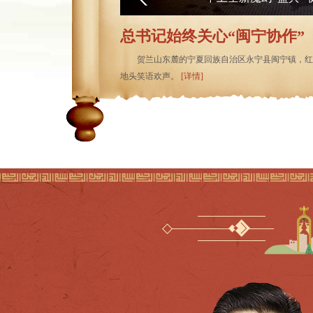
总书记始终关心“闽宁协作”
贺兰山东麓的宁夏回族自治区永宁县闽宁镇，红
地头笑语欢声。
[详情]