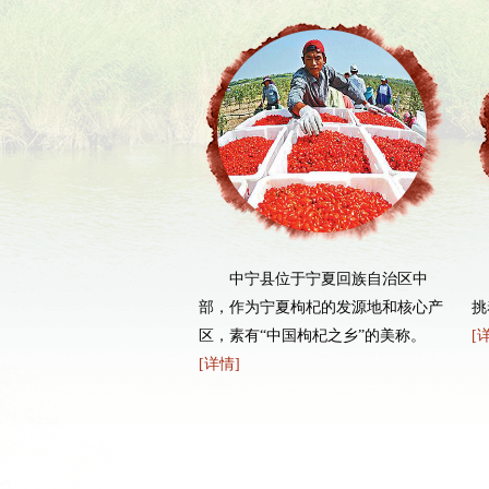
县位于宁夏回族自治区中
全域旅游是一条“金扁担”，一头
宁夏枸杞的发源地和核心产
挑着绿水青山，一头挑着金山银山。
甘
中国枸杞之乡”的美称。
[详情]
交