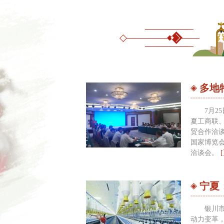
7月2
夏工商联
贸合作洽
国家博览
洽谈会。
银川
动力变革