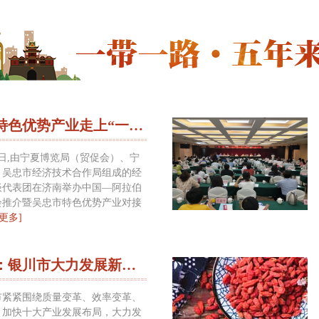
村各级各领域党的建设，促进基层治理
加清晰、服务体系更加高效、保障体系
——习近平（2016年7月）
创造美好前景
希望宁夏在西部大开发中不断闯出
——习近平（2016年7月）
多地特色优势产业走上“一带一路”
5日,由宁夏博览局（贸促会）、宁
、吴忠市经济技术合作局组成的经
谈代表团在济南举办中国—阿拉伯
会推介暨吴忠市特色优势产业对接
[更多]
宁夏：银川市大力发展新项目培育新产业
市紧紧围绕质量变革、效率变革、
，加快十大产业发展布局，大力发