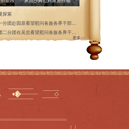
决胜阶段
从治沙典范到旅游胜地
夏探索
汪洋率中央代表团一分团赴固原看望慰问各族各界干部群众
孙春兰率中央代表团二分团在吴忠看望慰问各族各界干部群众
更多>>