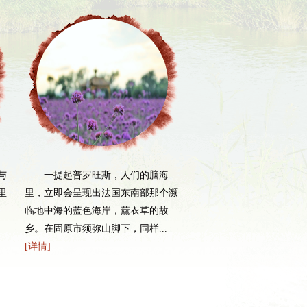
之间也相互离不开的思想。要加
结，以团结聚人心。
障，要大力加强绿色屏障建设。
治，保护重点湖泊湿地生态环
河行为，让母亲河永远健康。
8月15日，记者跟随第十四届全
家住彭阳县的张宗文
你和乡亲们的生活越来越好，我很高
濒
国网络媒体宁夏行采访团从泾源县香
上家庭医生祁莉预约其到
20年一定要实现全部脱贫目标，这
水镇启程，前往花田花海，一路上公
务站做身体检查。张宗文今
路两侧美景令记者情不自...
[详情]
患有高血压、糖尿病，签..
，根本靠坚持和改进党的领导，
基础牢固扎实。要全面推进县乡