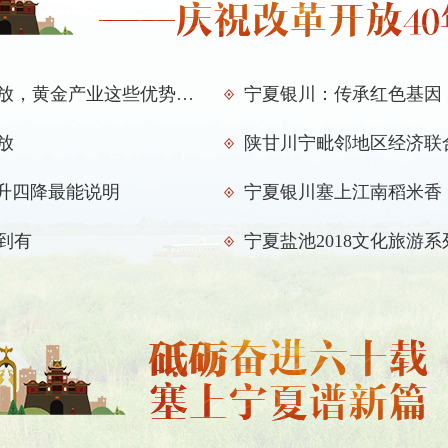
确保与全国同步建成全面小康
要认真落实党中央决策部署，贯彻
战略，进一步解放思想、真抓实干、奋
族团结、环境优美、人民富裕，确保与
银川综合保税区助推宁夏对外开放，黄金产业这些优势其他地方比不了
宁夏银川：传承红色基因
——习近平（2016年7月）
放
陕甘川宁毗邻地区经济联
要有信心和定力，看大势、看趋势
深层次问题，多做强基础、谋长远的事
三升四降最能说明
宁夏银川塞上江南稻米香
量、效益、竞争力。新发展理念各项要
系，要切实把新发展理念贯穿于经济社
小康社会各方面。
到有
宁夏盐池2018文化旅游
——习近平（2016年7月）
越是欠发达地区，越需要实施创新
通过东西部联动和对口支援等机制来增
和坚定的信心探索创新驱动发展新路。
——习近平（2016年7月）
民族团结
要加强民族团结进步教育，使各民