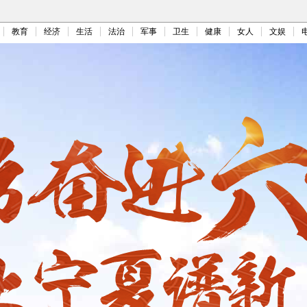
教育
经济
生活
法治
军事
卫生
健康
女人
文娱