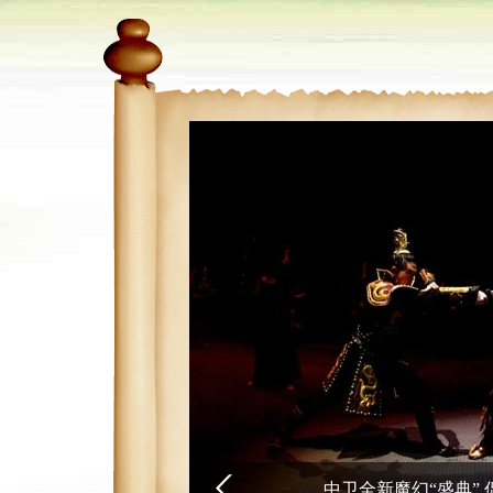
中核集团首个产业扶贫项目落
中卫全新魔幻“盛典”