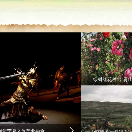
绿树红花种出“青山
地宁夏同心 以就业带动脱贫
 促进宁夏文旅产业融合