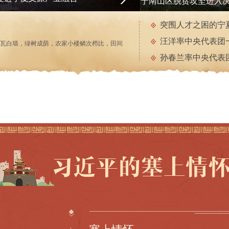
宁南山区脱贫攻坚进入
突围人才之困的宁
瓦白墙，绿树成荫，农家小楼鳞次栉比，田间