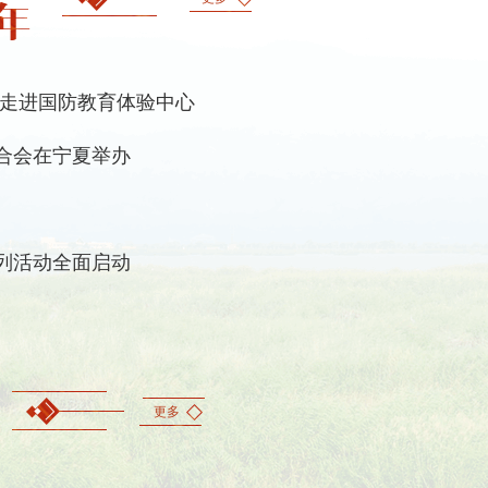
社会
新发展理念，主动融入国家发展
力前进，努力实现经济繁荣、民
全国同步建成全面小康社会。
 走进国防教育体验中心
合会在宁夏举办
，下大气力解决制约经济发展的
情，从根本上提高经济发展质
求相互贯通，构成一个完整的体
会发展全过程，落实到全面建成
系列活动全面启动
驱动发展战略。欠发达地区可以
加科技创新力量，以创新的思维
更多
族都牢固树立汉族离不开少数民