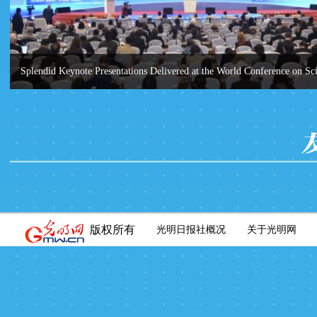
Splendid Keynote Presentations Delivered at the World Conference on Sc
Literacy
版权所有
光明日报社概况
关于光明网