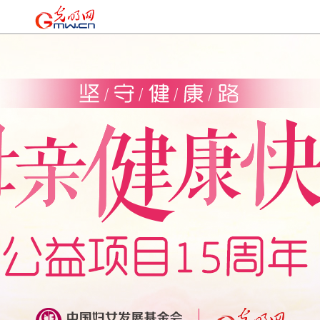
时政
|
国际
|
时评
|
理论
|
文化
|
科技
|
教育
|
经济
|
生活
|
法治
|
更多+