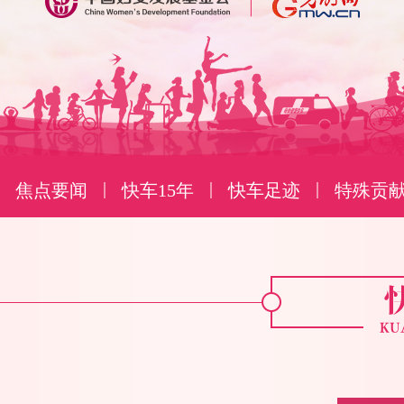
|
|
|
焦点要闻
快车15年
快车足迹
特殊贡