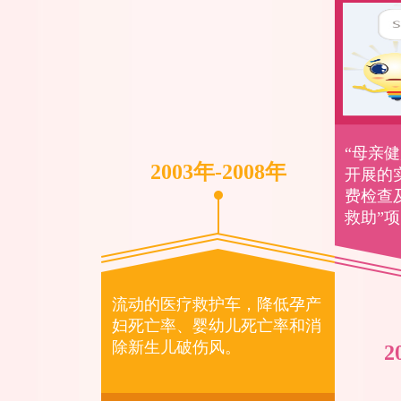
“母亲
2003年-2008年
开展的
费检查
救助”
流动的医疗救护车，降低孕产
妇死亡率、婴幼儿死亡率和消
除新生儿破伤风。
2