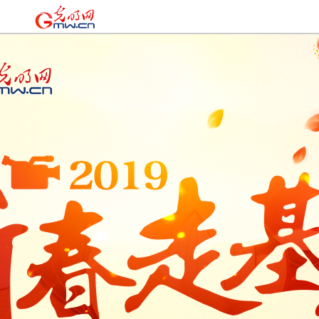
时政
|
国际
|
时评
|
理论
|
文化
|
科技
|
教育
|
经济
|
生活
|
法治
|
更多+