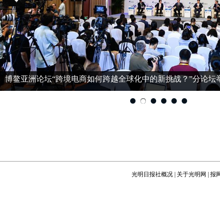
博鳌亚洲论坛“跨境电商如何跨越全球化中的新挑战？”分论坛
光明日报社概况
|
关于光明网
|
报