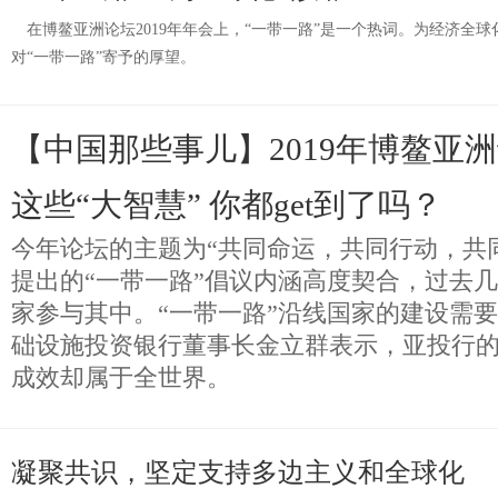
在博鳌亚洲论坛2019年年会上，“一带一路”是一个热词。为经济全球
对“一带一路”寄予的厚望。
【中国那些事儿】2019年博鳌亚
这些“大智慧” 你都get到了吗？
今年论坛的主题为“共同命运，共同行动，共
提出的“一带一路”倡议内涵高度契合，过去
家参与其中。“一带一路”沿线国家的建设需
础设施投资银行董事长金立群表示，亚投行
成效却属于全世界。
凝聚共识，坚定支持多边主义和全球化