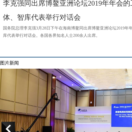
李克强同出席博鳌亚洲论坛2019年年会
体、智库代表举行对话会
国务院总理李克强3月28日下午在海南博鳌同出席博鳌亚洲论坛2019
库代表举行对话会。各国各界知名人士200余人出席。
图片新闻