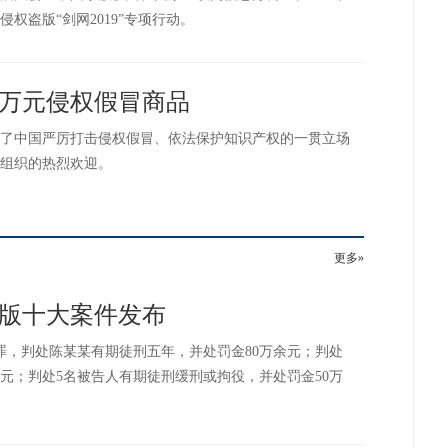
权盗版“剑网2019”专项行动。
余万元侵权假冒商品
了中国严厉打击侵权假冒、依法保护知识产权的一贯立场
组织的热烈欢迎。
更多»
盗版十大案件发布
权罪，判处陈某某有期徒刑五年，并处罚金80万余元；判处
元；判处5名被告人有期徒刑缓刑或拘役，并处罚金50万