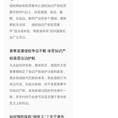
侵犯商标权犯罪案件占侵犯知识产权犯罪
案件的90%以上，涉及烟酒、食品、服
帽、化妆品、数码产品等多个领域。看检
察机关出招 侵犯知识产权犯罪案
件“违法成本低、维权成本高”的问题被社
会广泛关注。
赛事直播侵权争议不断 体育知识产
权亟需法治护航
马法超也评价称，整体而言，我国对大型
赛事都制定了知识产权保护法规和政策，
逐步形成较为完善的体系，查处侵权行为
有法可依。刘岩分析称，对于体育赛事节
目知识产权，各地各级法院的判决很不一
致，常常纠结于此类节目是否属于著作权
意义上的作品。
如何预防版权“碰瓷儿”？关于著作