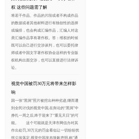
权 这些问题需了解
将若干作品、作品的片段或者不构成作品
的数据或者其他材料进行有独创性的选择
或编排，也会构成汇编作品，汇编人对这
类汇编作品享有著作权。答：维权的时候
既可以自己进行交涉谈判，也可以委托律
师或者中国文字著作权协会这样的专业版
权机构出面交涉，也可以直接进行法律诉
讼。
视觉中国被罚30万元将带来怎样影
响
因一张“黑洞”照片被挖出种种劣迹,继而遭
到全民讨伐的视觉中国,在舆论的“黑洞”中
挣扎一周之后,终于迎来了“重见天日”的可
能。 这个可能就是天津市网信办对其
作出处罚,30万元的罚金看似让一切纷纷扰
扰尘埃落定,视觉中国发布致歉声明,称“通