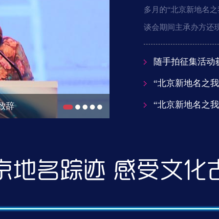
多月的“北京新地名
谈会期间主承办方还
随手拍征集活动
“北京新地名之
“北京新地名之
地名与地理信息