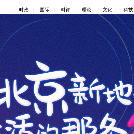
时政
|
国际
|
时评
|
理论
|
文化
|
科技