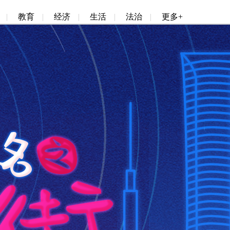
|
教育
|
经济
|
生活
|
法治
|
更多+