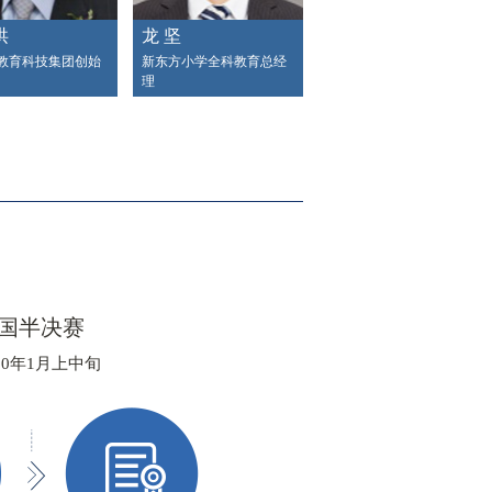
洪
龙 坚
教育科技集团创始
新东方小学全科教育总经
理
国半决赛
20年1月上中旬