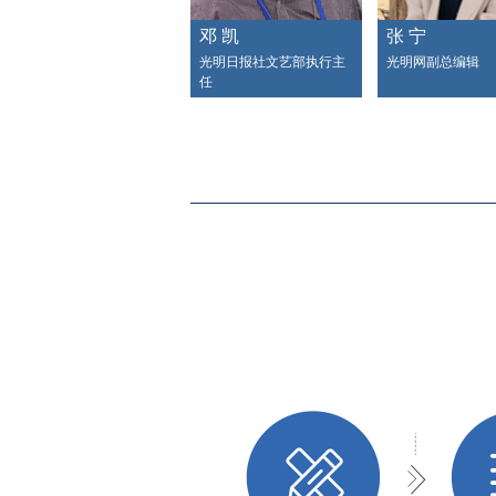
邓 凯
张 宁
光明日报社文艺部执行主
光明网副总编辑
任