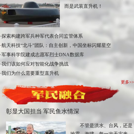
而是武装直升机！
·
探索构建跨军兵种军代表合同监管体系
·
航天科技“北斗”团队：自主创新，中国坐标闪耀星空
·
军事科学院建成志愿军烈士DNA数据库
·
我们该如何应对智能化战争挑战
·
我们为什么需要重型直升机
更多>>
彰显大国担当 军民鱼水情深
不管是洪水、台风，还是
地震、海啸，每一次天灾来