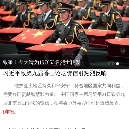
致敬！今天请为197653名烈士转发
习近平致第九届香山论坛贺信引热烈反响
“维护亚太地区持久和平安宁，符合地区国家共同利益，
需要各国贡献智慧和力量。”中国国家主席习近平21日致第九
届北京香山论坛的贺信，在与会中外嘉宾中引起热烈反响。
[详细]