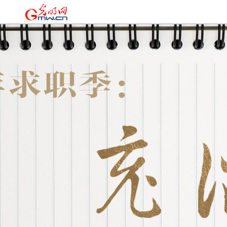
时政
|
国际
|
时评
|
理论
|
文化
|
科技
|
教育
|
经济
|
生活
|
法治
|
更多+