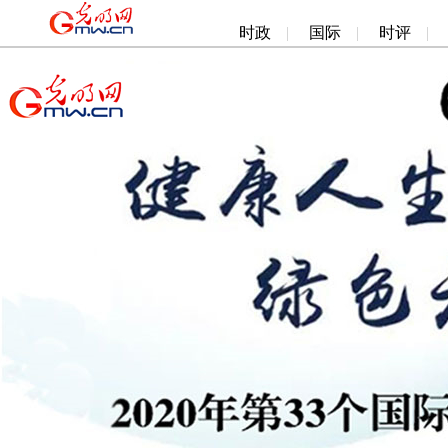
时政
|
国际
|
时评
|