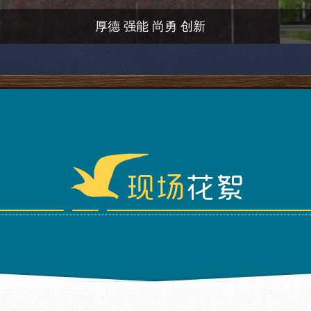
厚德 强能 尚勇 创新