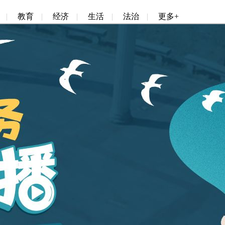
|
教育
|
经济
|
生活
|
法治
|
更多+