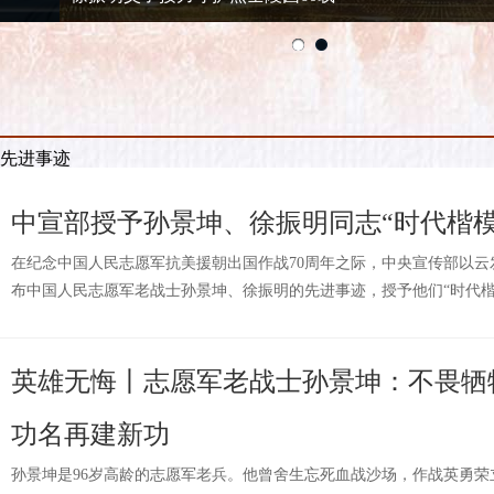
先进事迹
中宣部授予孙景坤、徐振明同志“时代楷模
在纪念中国人民志愿军抗美援朝出国作战70周年之际，中央宣传部以
布中国人民志愿军老战士孙景坤、徐振明的先进事迹，授予他们“时代楷
英雄无悔丨志愿军老战士孙景坤：不畏牺
功名再建新功
孙景坤是96岁高龄的志愿军老兵。他曾舍生忘死血战沙场，作战英勇