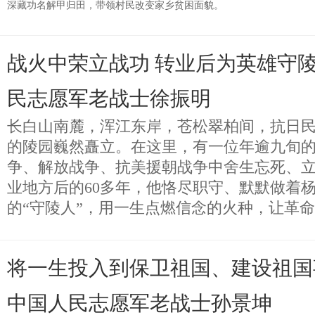
深藏功名解甲归田，带领村民改变家乡贫困面貌。
战火中荣立战功 转业后为英雄守
民志愿军老战士徐振明
长白山南麓，浑江东岸，苍松翠柏间，抗日
的陵园巍然矗立。在这里，有一位年逾九旬
争、解放战争、抗美援朝战争中舍生忘死、
业地方后的60多年，他恪尽职守、默默做着
的“守陵人”，用一生点燃信念的火种，让革
将一生投入到保卫祖国、建设祖国
中国人民志愿军老战士孙景坤