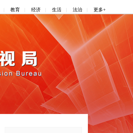
|
教育
|
经济
|
生活
|
法治
|
更多+