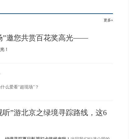
更多»
场”邀您共赏百花奖高光——
星光！
”
什么爱看“超现场”？
视听”游北京之绿境寻踪路线，这6