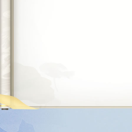
[宋] 陈师道
菩萨蛮·东风乌鹊西飞燕
风雨散、飘然何处。
尚带天风海雨。相逢一醉是前缘，
客槎曾犯，银河微浪，
举手谢、时人欲去。
不学痴牛騃女。凤箫声断月明中，
缑山仙子，高情云渺，
[宋] 苏轼
鹊桥仙 七夕