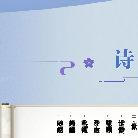
[宋] 陈师道
菩萨蛮·东风乌鹊西飞燕
风雨散、飘然何处。
尚带天风海雨。相逢一醉是前缘，
客槎曾犯，银河微浪，
举手谢、时人欲去。
不学痴牛騃女。凤箫声断月明中，
缑山仙子，高情云渺，
[宋] 苏轼
鹊桥仙 七夕