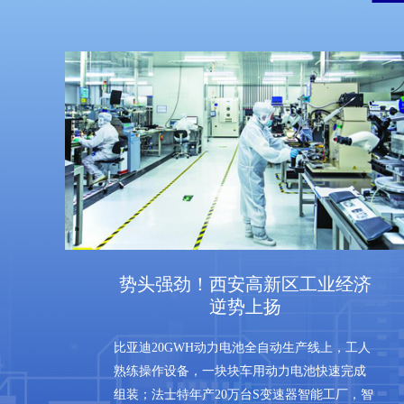
势头强劲！西安高新区工业经济
逆势上扬
比亚迪20GWH动力电池全自动生产线上，工人
熟练操作设备，一块块车用动力电池快速完成
组装；法士特年产20万台S变速器智能工厂，智