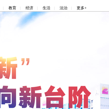
|
教育
|
经济
|
生活
|
法治
|
更多+