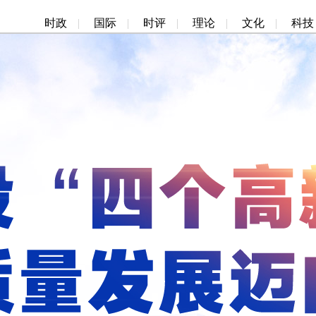
时政
|
国际
|
时评
|
理论
|
文化
|
科技