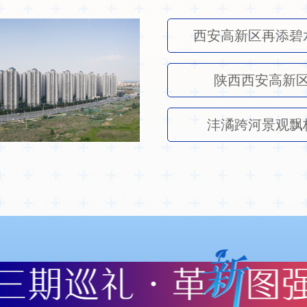
西安高新区再添碧
陕西西安高新区
沣潏跨河景观飘