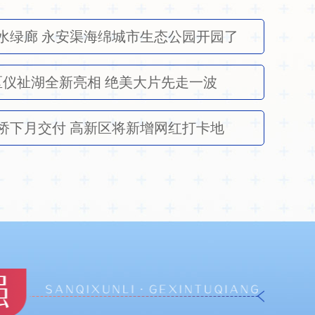
水绿廊 永安渠海绵城市生态公园开园了
仪祉湖全新亮相 绝美大片先走一波
桥下月交付 高新区将新增网红打卡地