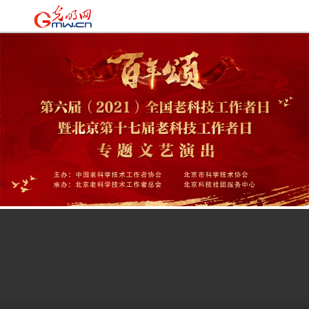
时政
|
国际
|
时评
|
理论
|
文化
|
科技
|
教育
|
经济
|
生活
|
法治
|
更多+