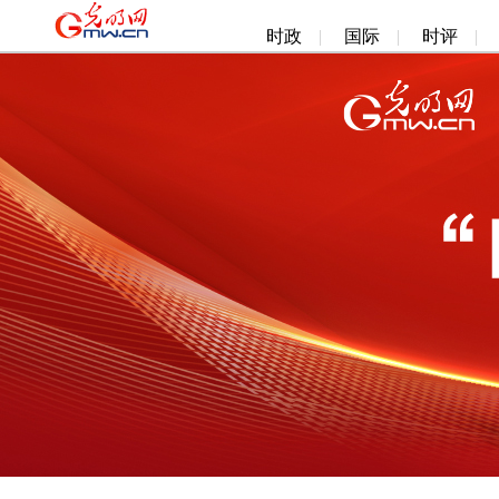
时政
|
国际
|
时评
|